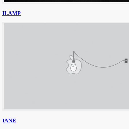
ILAMP
IANE