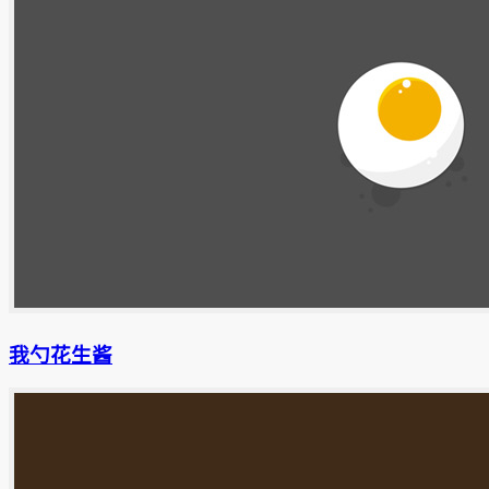
我勺花生酱