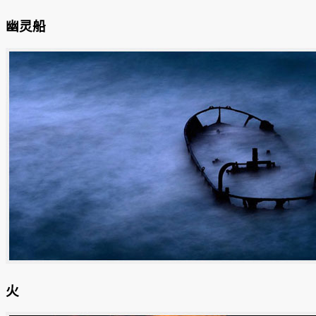
幽灵船
火