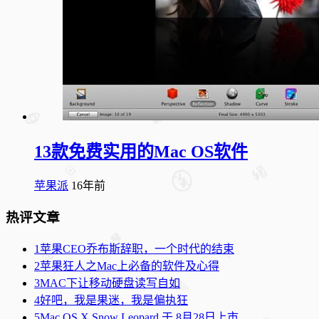
13款免费实用的Mac OS软件
苹果派
16年前
热评文章
1
苹果CEO乔布斯辞职，一个时代的结束
2
苹果狂人之Mac上必备的软件及心得
3
MAC下让移动硬盘读写自如
4
好吧，我是果迷，我是偏执狂
5
Mac OS X Snow Leopard 于 8月28日上市