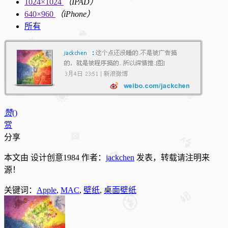
1024×1024
（IPAD）
640×960
（iPhone）
所有
赞
(
)
赏
分享
本文由 设计创意1984 作者：
jackchen
发表，转载请注明来
源！
关键词：
Apple
,
MAC
,
壁纸
,
桌面壁纸