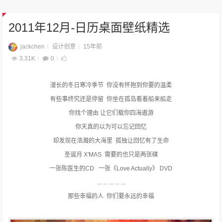
2011年12月-日历桌面壁纸精选
jackchen
设计创意
15年前
3.31K
0
漫长的冬日寒冷季节 你没有怀抱到你要的温柔
有些事终究还是停留 你坐在孤岛看着船来船走
你找个理由 让它们载你四海遨游
你天真的以为可以忘记回忆
却发现在浩瀚的大海里 孤独让回忆有了生命
圣诞月 X'MAS 需要的也只是两张碟
一张陈医生的CD 一张《Love Actually》 DVD
... ... ... ... ...
那些幸福的人 你们要永远的幸福