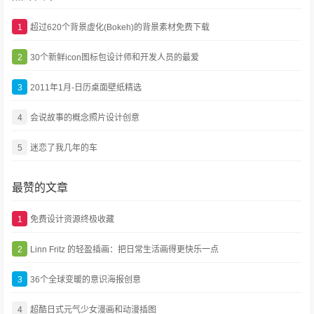
1
超过620个背景虚化(Bokeh)的背景素材免费下载
2
30个新鲜icon图标包设计师和开发人员的最爱
3
2011年1月-日历桌面壁纸精选
4
会说故事的概念照片设计创意
5
迷恋了我几年的车
最赞的文章
1
免费设计资源终极收藏
2
Linn Fritz 的轻盈插画：把日常生活画得更快乐一点
3
36个全球变暖的意识海报创意
4
超酷日式元气少女漫画和动漫插图