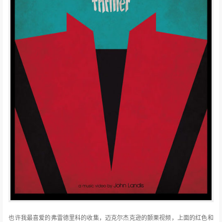
也许我最喜爱的弗雷德里科的收集，迈克尔杰克逊的颤栗视频，上面的红色和