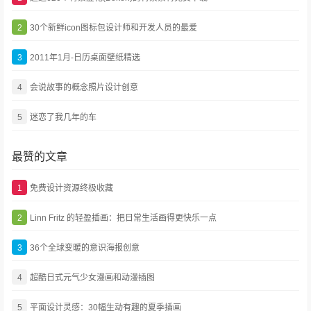
2
30个新鲜icon图标包设计师和开发人员的最爱
3
2011年1月-日历桌面壁纸精选
4
会说故事的概念照片设计创意
5
迷恋了我几年的车
最赞的文章
1
免费设计资源终极收藏
2
Linn Fritz 的轻盈插画：把日常生活画得更快乐一点
3
36个全球变暖的意识海报创意
4
超酷日式元气少女漫画和动漫插图
5
平面设计灵感：30幅生动有趣的夏季插画