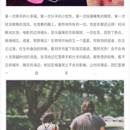
第一次牵手的小幸福，第一次分手的小忧伤，第一次抚摸嘴角的微笑，第一次
拭去眼角的泪流。在青春的路上，那所有所有的一切，你是否都还记得！时间
瞬间太快，电影的过场镜头，音乐篇章的华丽跳转，一切在变。回到了原点。
两两相忘，或者，默默难忘！在即将开始的又一个盛夏，你想到的是谁，你忘
记过谁，在生命叠加的转角，看到岁月留下的真实痕迹，黯然忧伤！会不会有
人去穿越时间的流逝，去寻找记忆里牵手和分手的痕迹。那熟悉的街角，看不
见的城市，微凉的海边，依旧定格着挥之不去的影像。让时间慢走，回忆里那
一双手...