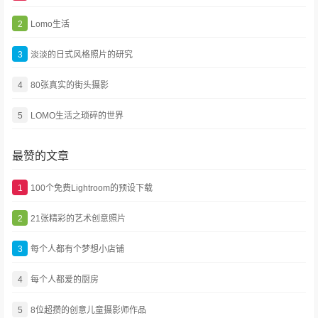
2
Lomo生活
3
淡淡的日式风格照片的研究
4
80张真实的街头摄影
5
LOMO生活之琐碎的世界
最赞的文章
1
100个免费Lightroom的预设下载
2
21张精彩的艺术创意照片
3
每个人都有个梦想小店铺
4
每个人都爱的厨房
5
8位超攒的创意儿童摄影师作品