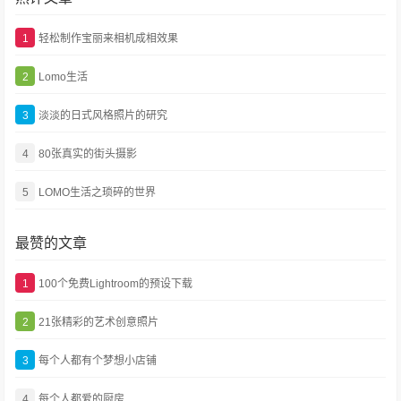
1
轻松制作宝丽来相机成相效果
2
Lomo生活
3
淡淡的日式风格照片的研究
4
80张真实的街头摄影
5
LOMO生活之琐碎的世界
最赞的文章
1
100个免费Lightroom的预设下载
2
21张精彩的艺术创意照片
3
每个人都有个梦想小店铺
4
每个人都爱的厨房