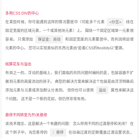
多用CSS DIV的中心
在某些时候，你可能遇到这样的情况要居中（可能多个元素
«分区»
线在
固定宽度的区域元素，一个或其他块元素）上。
围绕一个固定区域单一元素很
容易。
只需添加
保证金：自动
和固定宽度的元素要居中，而利润将迫使
元素的中心。
您可以实现类似的东西元素由“趁着CSS的flexibity以”重铸。
结算花车与溢出
布局之一的，浮动的基础上，我们面临的共同问题时编码的是，包装容器不扩
展到元素的高度流动的孩子。
典型的解决方案来解决这个包装是由浮浮明确后
添加元素与元素或添加默认分类到。
但你也可以使用
溢出
属性来解决这
个问题。
这不是一个新的花招，但仍然非常有用。
悬停不同转变为开/关悬停
该技术理念，这是解决一个有趣的问题：怎么样用不同的过渡悬停和关闭？
在
这个例子中，当您悬停的
：悬停
在动画过渡的定期覆盖过渡设置状态，