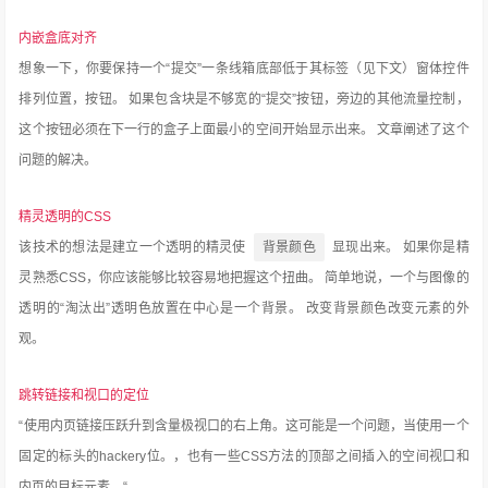
内嵌盒底对齐
想象一下，你要保持一个“提交”一条线箱底部低于其标签（见下文）窗体控件
排列位置，按钮。
如果包含块是不够宽的“提交”按钮，旁边的其他流量控制，
这个按钮必须在下一行的盒子上面最小的空间开始显示出来。
文章阐述了这个
问题的解决。
精灵透明的CSS
该技术的想法是建立一个透明的精灵使
背景颜色
显现出来。
如果你是精
灵熟悉CSS，你应该能够比较容易地把握这个扭曲。
简单地说，一个与图像的
透明的“淘汰出”透明色放置在中心是一个背景。
改变背景颜色改变元素的外
观。
跳转链接和视口的定位
“使用内页链接压跃升到含量极视口的右上角。这可能是一个问题，当使用一个
固定的标头的hackery位。，也有一些CSS方法的顶部之间插入的空间视口和
内页的目标元素。“