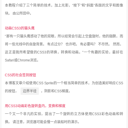
本教程介绍了三个简单的技术，加上光影，“按下”和“斜面”各国的文字和图像
块。
由公所田中。
动画CSS3的猫头鹰
“那有一只猫头鹰感动了他的双眼，所以经常会引起上空盘旋时，他的翅膀，而
将一些光线中的自旋背景。
有点过分？
也许吧。
有必要吗？
不尽然。
然而，
这正是我所希望做的CSS3的转换，转换和动画。“一个有趣的实验，最好在
Safari或Chrome浏览。
CSS的社会签到按钮
本博客文章介绍使用CSS Sprite的一个相当简单的技术，为创造美好响应CSS
的按钮，
边界半径
，阴影和CSS梯度。
用CSS3动画彩色旋转盒内，变换和梯度
一个又一个非凡的实验，提出了一个旋转的立方体使用CSS3彩色动画和转
换。
请注意，浏览器可能会慢一点装船时的演示。