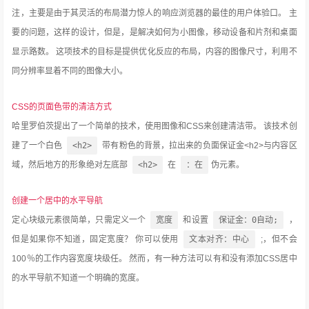
注，主要是由于其灵活的布局潜力惊人的响应浏览器的最佳的用户体验口。
主
要的问题，这样的设计，但是，是解决如何为小图像，移动设备和片剂和桌面
显示路数。
这项技术的目标是提供优化反应的布局，内容的图像尺寸，利用不
同分辨率显着不同的图像大小。
CSS的页面色带的清洁方式
哈里罗伯茨提出了一个简单的技术，使用图像和CSS来创建清洁带。
该技术创
建了一个白色
<h2>
带有粉色的背景，拉出来的负面保证金<h2>与内容区
域，然后地方的形象绝对左底部
<h2>
在
：在
伪元素。
创建一个居中的水平导航
定心块级元素很简单，只需定义一个
宽度
和设置
保证金：0自动;
，
但是如果你不知道，固定宽度？
你可以使用
文本对齐：中心
;，但不会
100％的工作内容宽度块级任。
然而，有一种方法可以有和没有添加CSS居中
的水平导航不知道一个明确的宽度。