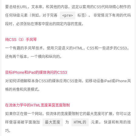
要总结长URL，文本串，和其他的内容，这足以套用的CSS代码块精心制作的
任何块级元素（例如，对于完善
<pre>
标签）。
非常情况下有用的代码
段时，必须张贴在博客中提出的固定内容的宽度。
纯CSS（3）手风琴
一个有趣的手风琴技术，使用只是语义的HTML，CSS和一些进步的CSS3。
还有两个版本，一个横向和纵向的。
目标iPhone和iPad的媒体询问的CSS3
对如何详细解释本身CSS3的媒体应用CSS查询，如移动设备iPad或iPhone风
格的肖像和风景模式。
在流体力学中的HTML宽度莱茵宽度限制
如果你正在做一个网站，但流体的宽度要限制它的最大宽度可扩展，你可以这
样做容易被字面施加
最大宽度
为
HTML的
元素。
快速和有用的技
巧。