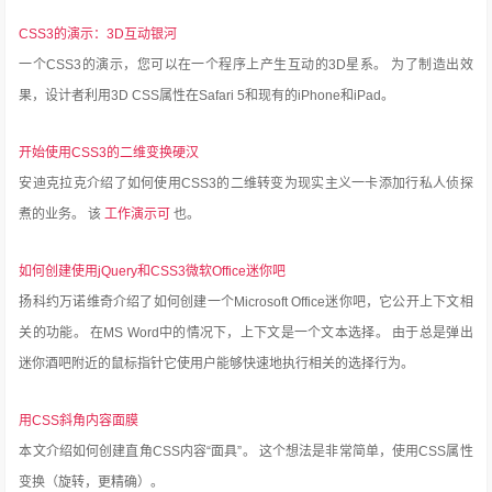
CSS3的演示：3D互动银河
一个CSS3的演示，您可以在一个程序上产生互动的3D星系。
为了制造出效
果，设计者利用3D CSS属性在Safari 5和现有的iPhone和iPad。
开始使用CSS3的二维变换硬汉
安迪克拉克介绍了如何使用CSS3的二维转变为现实主义一卡添加行私人侦探
煮的业务。
该
工作演示可
也。
如何创建使用jQuery和CSS3微软Office迷你吧
扬科约万诺维奇介绍了如何创建一个Microsoft Office迷你吧，它公开上下文相
关的功能。
在MS Word中的情况下，上下文是一个文本选择。
由于总是弹出
迷你酒吧附近的鼠标指针它使用户能够快速地执行相关的选择行为。
用CSS斜角内容面膜
本文介绍如何创建直角CSS内容“面具”。
这个想法是非常简单，使用CSS属性
变换（旋转，更精确）。