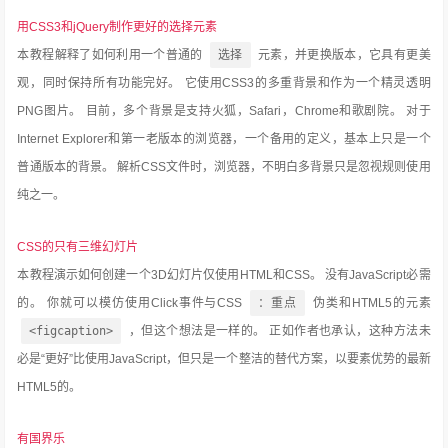
用CSS3和jQuery制作更好的选择元素
本教程解释了如何利用一个普通的
选择
元素，并更换版本，它具有更美
观，同时保持所有功能完好。
它使用CSS3的多重背景和作为一个精灵透明
PNG图片。
目前，多个背景是支持火狐，Safari，Chrome和歌剧院。
对于
Internet Explorer和第一老版本的浏览器，一个备用的定义，基本上只是一个
普通版本的背景。
解析CSS文件时，浏览器，不明白多背景只是忽视规则使用
纯之一。
CSS的只有三维幻灯片
本教程演示如何创建一个3D幻灯片仅使用HTML和CSS。
没有JavaScript必需
的。
你就可以模仿使用Click事件与CSS
：重点
伪类和HTML5的元素
<figcaption>
，但这个想法是一样的。
正如作者也承认，这种方法未
必是“更好”比使用JavaScript，但只是一个整洁的替代方案，以要素优势的最新
HTML5的。
有国界乐