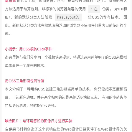
类破解
的伟大工程，但浏览器，它的目标是过时或顺利上路了。
新摄影展区
方法适用于结算规则，以标准的浏览器兼容的使用
：在
伪类。
对IE6和
IE7，新的默认分类方法触发
hasLayout的
一些CSS的专有技术。
因
此，新的默认分类方法有效地清除浮动的浏览器不使用任何黑客目前使用的全
部。
小提示：用CSS模仿Click事件
杰弗里路与我们分享同一个视频快速提示，将通过运用简单明了的CSS来模拟
单击事件一个漂亮的技术。
用CSS三角形面包屑导航
本文介绍了一种用纯CSS创建三角形相当简单的技术。
你只需把零宽度和高
度，一边彩色边框，并在两个相邻的边界两侧透明块级元素。
有用的小箭头坚
持从语音泡沫，导航指针和更多。
响应图片：与环境感知的图像尺寸进行实验
自伊森马科特创造了这个词响应性的Web设计已经获得了在Web设计界的关