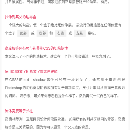
并且该属性。
当你徘徊过，国家过渡到正常接管财产和动画。
有用。
拉伸到其父的边界盒
一个强大的功能，使一个盒子绝对定位伸展。
最流行的用途是在任何位置有一
个盒子
顶部
或
底部
和
右边
或
左边
坐标。
高度相等列布局与边界和CSS的切缘阴性
本文演示了不同的构造技术，建立在一个你可能会错过一些概念刷了。
使用CSS文字阴影文字效果创建酷
在CSS3的text - shadow属性已经有一段时间了，通常用于重新创建
Photoshop的阴影类型阴影添加有助于增加深度，尺寸并取消从页面元素微妙
的阴影。
演示版，可如果你想看看是什么样子，然后再试一试自己的样子。
流体宽度等于长柱
高度相等列一直是网页设计师需要永远。
如果所有的列共享相同的背景，高度
相等是无关紧要的，因为你可以设置一个父元素的背景。