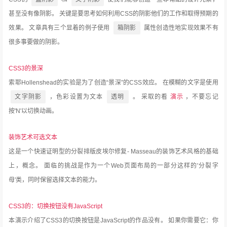
甚至没有像阴影。
关键是要思考如何利用CSS的阴影他们的工作和取得预期的
效果。
文章具有三个显着的例子使用
箱阴影
属性创造性地实现效果不有
很多事要做的阴影。
CSS3的景深
索耶Hollenshead的实验是为了创造“景深”的CSS效应。
在模糊的文字是使用
文字阴影
，色彩设置为文本
透明
。
采取的看
演示
，不要忘记
按'N'以切换动画。
装饰艺术可选文本
这是一个快速证明型的分裂排版皮埃尔修复- Masseau的装饰艺术风格的基础
上，概念。
面临的挑战是作为一个Web页面布局的一部分这样的'分裂字
母'类，同时保留选择文本的能力。
CSS3的：切换按钮没有JavaScript
本演示介绍了CSS3的切换按钮是JavaScript的作品没有。
如果你需要它：你