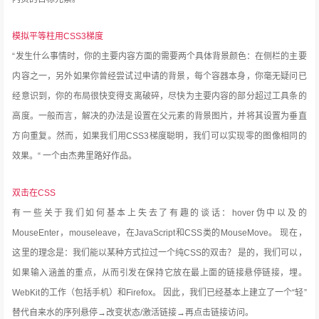
模拟平等柱用CSS3梯度
“发生什么事情时，你的主要内容方面的需要两个具体背景颜色：在侧栏的主要
内容之一，另外如果你曾经尝试过申请的背景，每个容器本身，你毫无疑问已
经意识到，你的布局很快变得支离破碎，尽快为主要内容的部分超过工具条的
高度。一般而言，解决的办法是设置在父元素的背景图片，并将其设置为垂直
方向重复。然而，如果我们用CSS3梯度聪明，我们可以实现零的图像相同的
效果。“
一个由杰弗里路好作品。
双击在CSS
有一些关于我们如何基本上失去了有趣的谈话：hover伪中以及的
MouseEnter，mouseleave，在JavaScript和CSS类的MouseMove。
现在，
这里的理念是：我们能以某种方式拉过一个纯CSS的双击？
是的，我们可以，
如果输入涵盖的重点，从而引发在保持它放在最上面的链接悬停链接，埋。
WebKit的工作（包括手机）和Firefox。
因此，我们已经基本上建立了一个“轻”
替代自来水的序列悬停→改变状态/激活链接→再点击链接访问。