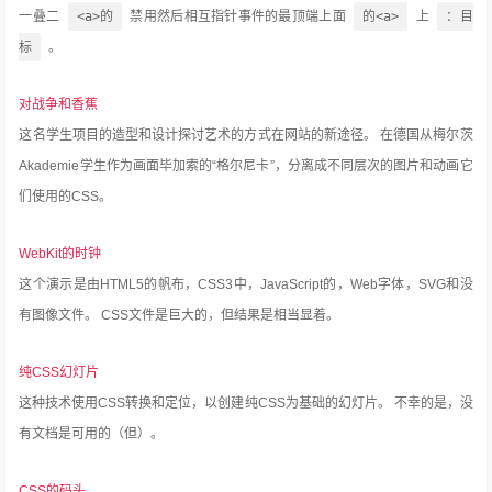
一叠二
<a>的
禁用然后相互指针事件的最顶端上面
的<a>
上
：目
标
。
对战争和香蕉
这名学生项目的造型和设计探讨艺术的方式在网站的新途径。
在德国从梅尔茨
Akademie学生作为画面毕加索的“格尔尼卡”，分离成不同层次的图片和动画它
们使用的CSS。
WebKit的时钟
这个演示是由HTML5的帆布，CSS3中，JavaScript的，Web字体，SVG和没
有图像文件。
CSS文件是巨大的，但结果是相当显着。
纯CSS幻灯片
这种技术使用CSS转换和定位，以创建纯CSS为基础的幻灯片。
不幸的是，没
有文档是可用的（但）。
CSS的码头