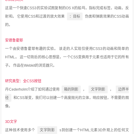
这是一个快速CSS3的实验试图复制的OS X的船坞，指标完成标签，动画，反
射和。
它使用CSS和过渡的放大效果
：目标
伪类和弹跳效果的CSS动画
的。
安德鲁霍耶
一个由安德鲁霍耶有趣的实验。
该走的人实现仅使用CSS3的动画和简单的
HTML。
这一切背后的核心思想是，一个CSS变换用于元素也适用于它的所有
子。
作品在Webkit的浏览器只。
研究类型：全CSS按钮
丹Cederholm介绍了如何通过使用
箱的阴影
，
文字阴影
，
边界半
径
和CSS渐变，我们可以创建一个高度抛光的立体，响应按钮，不需要的图
像。
3D文字
这种技术使用多个
文字阴影
s到创建一个HTML元素3D外观上的任何文