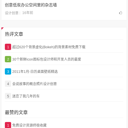
创意低炭办公空间里的杂志墙
16年前
设计创意
热评文章
1
超过620个背景虚化(Bokeh)的背景素材免费下载
2
30个新鲜icon图标包设计师和开发人员的最爱
3
2011年1月-日历桌面壁纸精选
4
会说故事的概念照片设计创意
5
迷恋了我几年的车
最赞的文章
1
免费设计资源终极收藏