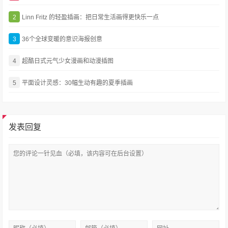
2
Linn Fritz 的轻盈插画：把日常生活画得更快乐一点
3
36个全球变暖的意识海报创意
4
超酷日式元气少女漫画和动漫插图
5
平面设计灵感：30幅生动有趣的夏季插画
发表回复