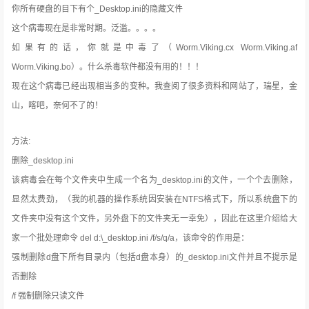
你所有硬盘的目下有个_Desktop.ini的隐藏文件
这个病毒现在是非常时期。泛滥。。。。
如果有的话，你就是中毒了（Worm.Viking.cx Worm.Viking.af
Worm.Viking.bo）。什么杀毒软件都没有用的！！！
现在这个病毒已经出现相当多的变种。我查阅了很多资料和网站了，瑞星，金
山，喀吧，奈何不了的！
方法:
删除_desktop.ini
该病毒会在每个文件夹中生成一个名为_desktop.ini的文件，一个个去删除，
显然太费劲，（我的机器的操作系统因安装在NTFS格式下，所以系统盘下的
文件夹中没有这个文件，另外盘下的文件夹无一幸免），因此在这里介绍给大
家一个批处理命令 del d:\_desktop.ini /f/s/q/a，该命令的作用是：
强制删除d盘下所有目录内（包括d盘本身）的_desktop.ini文件并且不提示是
否删除
/f 强制删除只读文件