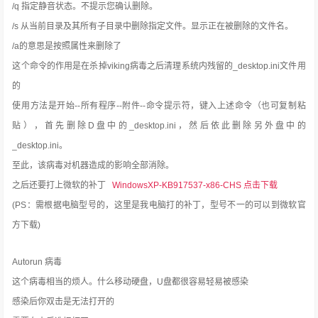
/q 指定静音状态。不提示您确认删除。
/s 从当前目录及其所有子目录中删除指定文件。显示正在被删除的文件名。
/a的意思是按照属性来删除了
这个命令的作用是在杀掉viking病毒之后清理系统内残留的_desktop.ini文件用
的
使用方法是开始--所有程序--附件--命令提示符，键入上述命令（也可复制粘
贴），首先删除D盘中的_desktop.ini，然后依此删除另外盘中的
_desktop.ini。
至此，该病毒对机器造成的影响全部消除。
之后还要打上微软的补丁
WindowsXP-KB917537-x86-CHS 点击下载
(PS：需根据电脑型号的，这里是我电脑打的补丁，型号不一的可以到微软官
方下载)
Autorun 病毒
这个病毒相当的烦人。什么移动硬盘，U盘都很容易轻易被感染
感染后你双击是无法打开的