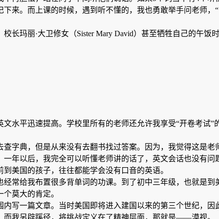
，遇到听不懂的，我也勇敢举手问老师，“Sorry，I didnt follo
玛丽·大卫修女（Sister Mary David）甚至牺牲自己
文水平迅速提高。学校里所有的老师还允许我享受“开卷考试”
去查字典，但是从来没有去翻书找过答案。因为，我觉得这是老
。一年以后，我完全可以听懂老师讲的话了，英文会话也没有问
前到美国的孩子，往往都能学会没有口音的英语。
也经常给我布置很多背单词的功课。到了初中三年级，也就是到
一个莫大的肯定。
围内写一篇文章。当时美国即将进入建国以来的第三个世纪，因此
。而我另辟蹊径，将挑战定义在了精神层面，那就是——漠视。