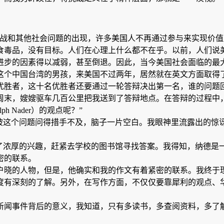
越战和其他社会问题的出现，许多美国人不再通过参与来实现价
食毒品，没有目标。人们在心理上什么都不在乎。以前，人们说
进步的因素得以减弱，甚至倒退。因此，当今美国社会面临的最
这个中国台湾的男孩，来美国不过两年，居然就在英文方面取得
优胜者，这十名优胜者还要通过一轮答辩决出第一名，谁的问题
周末，嫂嫂驱车几百公里把我送到了答辩地点。在答辩的过程中
 Nader）的观点呢？”
尔夫·纳德？）”我被这个问题问得措手不及，脑子一片空白。我眼神里
生了浓厚的兴趣，赶紧去学校的图书馆寻找答案。我得知，纳德是
密的联系。
户晓的人物，但是，他确实和我的作文有着紧密的联系。我终于
度有深刻的了解。另外，在写作方面，不仅仅要靠犀利的观点、
新闻事件背后的意义，我知道，只有多读书，多查阅资料，多了