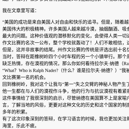
我在文章里写道：
“美国的成功是来自美国人对自由和快乐的追寻。但是，随着
美国伟大的积极精神。许多美国人越来越冷漠，抽烟酗酒、吸
最大的问题。这种价值观的潜移默化的变化，会使得人类一切
作文比赛的名次一公布，整个学校就轰动了！人们不敢相信，
但是，这并非故事的结尾。州作文比赛的传统是评选出前十名
当时，答辩在距橡树岭四个小时车程的另一个小镇举行。那个
缺乏热情，存在漠视的情况，那么你如何看待拉尔夫·纳德（Ralph
“What？Who is Ralph Nader?（什么？谁是拉
文比赛第一名的机会。
回到橡树岭，我对这个让我与“第一”失之交臂的神秘人物产
他一生都在与人们的漠视作斗争，他的行为与抗议漠视有着紧
这件事情给了我很深刻的启示，尽管纳德在美国算不上是家喻
言，了解当地的风俗，更要对这种文化的历史和这个国家的制
多年的积累。
有了这次印象深刻的答辩，在学习语言的时候，我也更加关注
海里，乐此不疲。