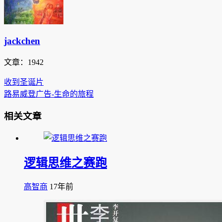
jackchen
文章：1942
收到圣诞片
路易威登广告-生命的旅程
相关文章
逻辑思维之赛跑
高智商
17年前