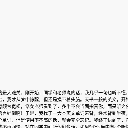
的最大难关。刚开始，同学和老师说的话，我几乎一句也听不懂，
合，我才从梦中惊醒，但还是摸不着头脑。天书一般的英文，开
育颇为宽松，修女老师看到了，多半不会当面指责你，而是听之
语言绊倒啊！于是，我找了一大本英文单词来背，经常背到半夜
个单词，但是使用率不高的话，就会完全忘记。我终于悟到了，
我不再胆怯，站在同学中间听他们说话。如果5个词当中有4个听