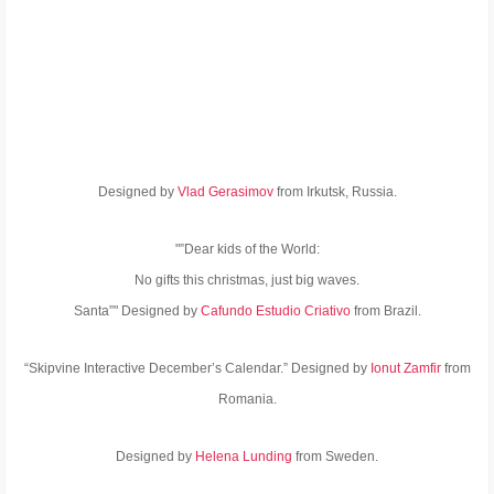
Designed by
Vlad Gerasimov
from Irkutsk, Russia.
"”Dear kids of the World:
No gifts this christmas, just big waves.
Santa”" Designed by
Cafundo Estudio Criativo
from Brazil.
“Skipvine Interactive December’s Calendar.” Designed by
Ionut Zamfir
from
Romania.
Designed by
Helena Lunding
from Sweden.