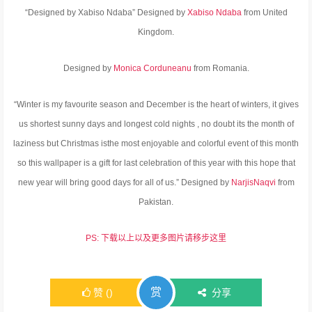
“Designed by Xabiso Ndaba” Designed by
Xabiso Ndaba
from United
Kingdom.
Designed by
Monica Corduneanu
from Romania.
“Winter is my favourite season and December is the heart of winters, it gives
us shortest sunny days and longest cold nights , no doubt its the month of
laziness but Christmas isthe most enjoyable and colorful event of this month
so this wallpaper is a gift for last celebration of this year with this hope that
new year will bring good days for all of us.” Designed by
NarjisNaqvi
from
Pakistan.
PS: 下载以上以及更多图片请移步这里
赏
赞
(
)
分享