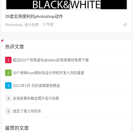
35套实用便利的photoshop动作
17年前
Photoshop
,
设计创意
热评文章
1
超过620个背景虚化(Bokeh)的背景素材免费下载
2
30个新鲜icon图标包设计师和开发人员的最爱
3
2011年1月-日历桌面壁纸精选
4
会说故事的概念照片设计创意
5
迷恋了我几年的车
最赞的文章