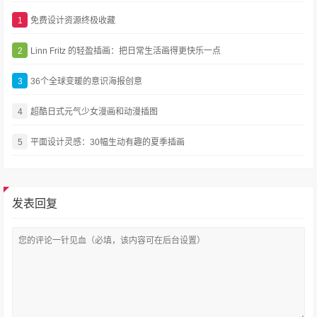
1
免费设计资源终极收藏
2
Linn Fritz 的轻盈插画：把日常生活画得更快乐一点
3
36个全球变暖的意识海报创意
4
超酷日式元气少女漫画和动漫插图
5
平面设计灵感：30幅生动有趣的夏季插画
发表回复