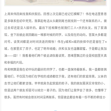
上周末伟回来找我和庆叙旧。回想上次见面已经记忆模糊了！伟在电话里意思
是多联系些初中死党。我拿起电话从头翻到尾也就找到一个还有联系的人，拨
过去却还是没人接听的。最后下班相聚也就我们三人+庆的女友。找了家酒
馆，坐下后彼此就回翻出一堆那时候的同学，以及现在的动向。答案大多都是
问号。谈笑间都是对时间流逝的惆怅！伟在y城和n城的抉择中还是留在了n
城，在那里买了房子，也定了明年结婚；庆和女友也温馨甜蜜。于是都让我加
油——囧！！我看着他们两个彼此调侃着谈笑，思绪里飘过的全是校园里天真
和幸福的片段。
伟和明算是我在初中玩的最好的同学了，也都一直保持着联系。我一直都很佩
服他们，不仅因为他们在学校的成绩都优于我，还有他们的家庭背景。父亲的
去世让他们都更坚强，早早就肩负起家庭的担子。我的朋友圈其实非常的小，
但是这两个朋友却是可以结交一辈子的。因为他们让我学会了很多，也懂得了
很多。虽然有时候会很长时间没再联系，但是彼此都会有着一份不断的牵挂:D