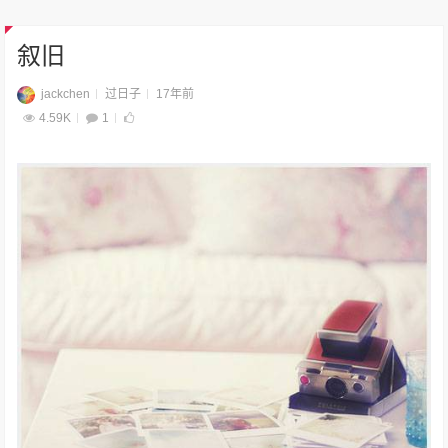
叙旧
jackchen
过日子
17年前
4.59K
1