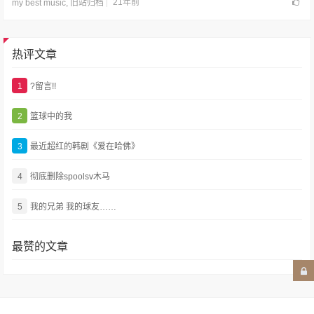
21年前
my best music
,
旧站归档
热评文章
1
?留言!!
2
篮球中的我
3
最近超红的韩剧《爱在哈佛》
4
彻底删除spoolsv木马
5
我的兄弟 我的球友……
最赞的文章