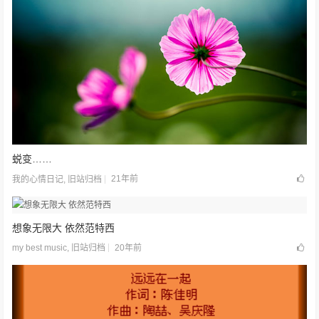
蜕变……
21年前
我的心情日记
,
旧站归档
想象无限大 依然范特西
20年前
my best music
,
旧站归档