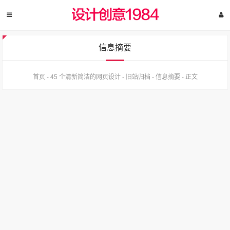
信息摘要
首页
-
45 个清新简洁的网页设计
-
旧站归档
-
信息摘要
-
正文