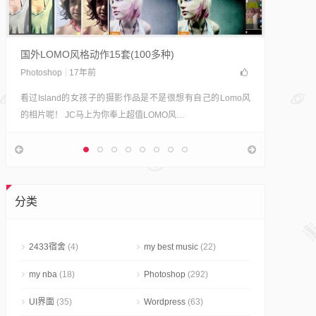
轻松制
摄影志明
Polad
国外LOMO风格动作15套(100多种)
果。 宝
Photoshop
17年前
看过Island的女孩子的摄影作品是不是很想有自己的Lomo风
的相片呢！ JC马上为你奉上超值LOMO风…
分类
2433宿舍
(4)
my best music
(22)
my nba
(18)
Photoshop
(292)
UI界面
(35)
Wordpress
(63)