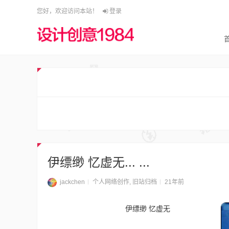
您好，欢迎访问本站！
登录
伊缥缈 忆虚无... ...
jackchen
个人网络创作
,
旧站归档
21年前
伊缥缈 忆虚无