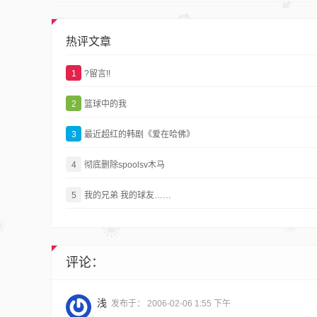
热评文章
1
?留言!!
2
篮球中的我
3
最近超红的韩剧《爱在哈佛》
4
彻底删除spoolsv木马
5
我的兄弟 我的球友……
评论：
浅
发布于：
2006-02-06 1:55 下午