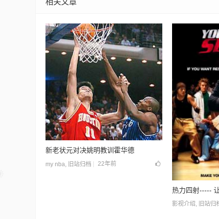
相关文章
新老状元对决姚明教训霍华德
22年前
my nba
,
旧站归档
热力四射----
影视介绍
,
旧站归