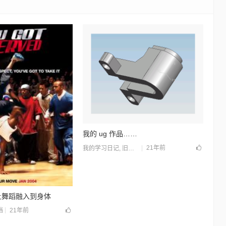
我的 ug 作品……
21年前
我的学习日记
,
旧站归档
- 让舞蹈融入到身体
21年前
档