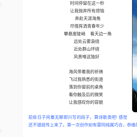
时间停留在这一秒
让我抛弃所有烦恼
奔赴天涯海角
尽情挥洒青春年少
攀悬崖陡峭 看天边一角
远处云雾袅绕
近处群山环绕
风景唯这独好
海风带着我的祈祷
飞过我熟悉的街道
落到你窗前的桌角
看你触及后的微笑
让我感叹你的容貌
前些日子闲着无聊即兴写的段子，算诗歌类吧! 感觉
还不错就传上来了。第一次创作如有雷同纯属巧合，恭维