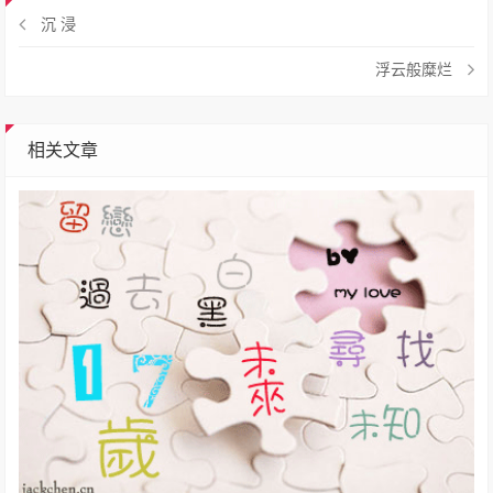
沉 浸
浮云般糜烂
相关文章