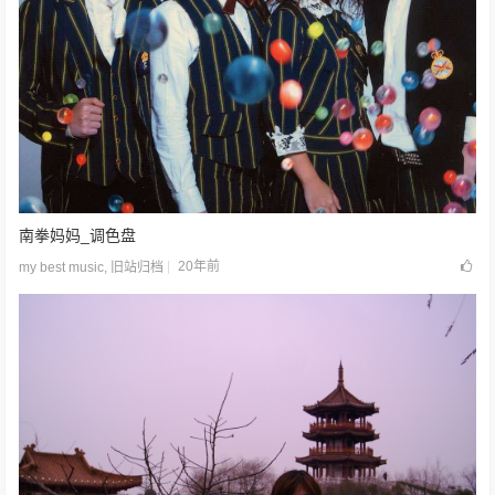
南拳妈妈_调色盘
20年前
my best music
,
旧站归档