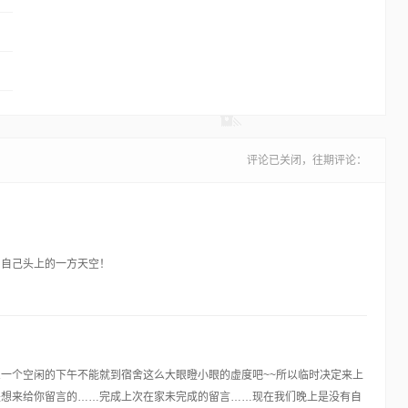
评论已关闭，往期评论：
到自己头上的一方天空！
一个空闲的下午不能就到宿舍这么大眼瞪小眼的虚度吧~~所以临时决定来上
是想来给你留言的……完成上次在家未完成的留言……现在我们晚上是没有自