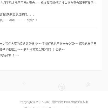
九点半后才能回可爱的宿舍……知道我那时候是 多么想念宿舍那张可爱的小
我们很快就能熬过来的。。。
的……呵呵 …………北北：）
击让我们大家的情绪跌到低谷~~~手机停机也不想出去交费~~~感觉这样的日
脑子里都很乱~~~~有时候常常会想起你！！但是~~
你联系的！！~~
Copyright © 2007–2026
设计创意1984
.保留所有权利