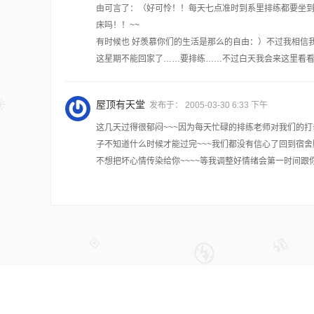
由可言了：（好可怜！！每天七点准时到系里排练都要坐到
床吗！！~~
有时候也 好羡慕你们的生活是那么的自由：）不过我相信
这星期不能回家了……要排练……不过白天我会来这里看看
屋顶有天堂
发布于：
2005-03-30 6:33 下午
这几天过得很郁闷~~~因为每天忙碌的排练老师对我们的打
子不知道什么时候才能过完~~~我们都没有信心了回到宿舍
不想把坏心情传染给你~~~~等我调整好情绪会第一时间跟