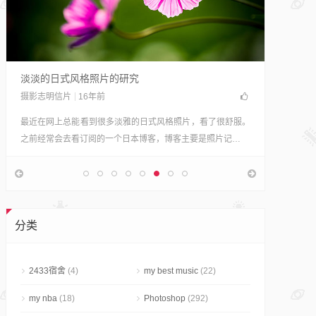
淡淡的日式风格照片的研究
摄影志明信片
16年前
我没有
最近在网上总能看到很多淡雅的日式风格照片，看了很舒服。
室内设计
之前经常会去看订阅的一个日本博客，博客主要是照片记…
有一间属
阳台种着
分类
2433宿舍
(4)
my best music
(22)
my nba
(18)
Photoshop
(292)