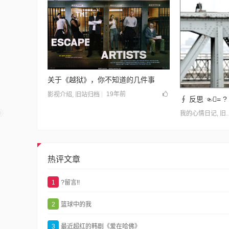
关于《越狱》，你不知道的几件事
19年前
影视介绍
,
旧站归档
∮ 反思 ☜= ?
我的心情日记
,
旧站归档
热评文章
1
?留言!!
2
篮球中的我
3
最近超红的韩剧《爱在哈佛》