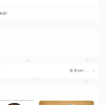
来源！
感 受!@#……