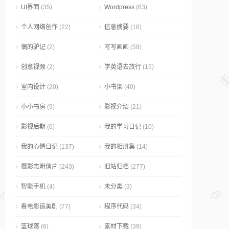
UI界面
(35)
Wordpress
(63)
个人网络创作
(22)
信息摘要
(18)
偶的驴记
(2)
写写画画
(58)
创意视频
(2)
学英语去旅行
(15)
室内设计
(20)
小书架
(40)
小小书房
(9)
影视介绍
(21)
影视后期
(6)
我的学习日记
(10)
我的心情日记
(137)
我的相册集
(14)
摄影志明信片
(243)
旧站归档
(277)
智能手机
(4)
未分类
(3)
看电影追美剧
(77)
程序代码
(34)
篮球落
(6)
素材下载
(39)