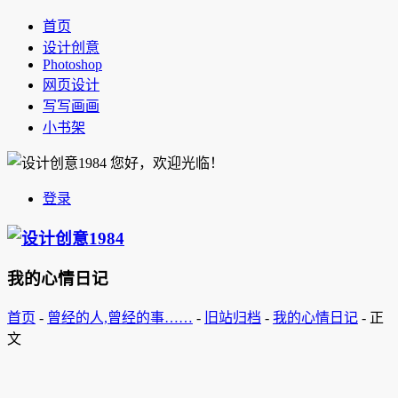
首页
设计创意
Photoshop
网页设计
写写画画
小书架
您好，欢迎光临！
登录
我的心情日记
首页
-
曾经的人,曾经的事……
-
旧站归档
-
我的心情日记
-
正
文