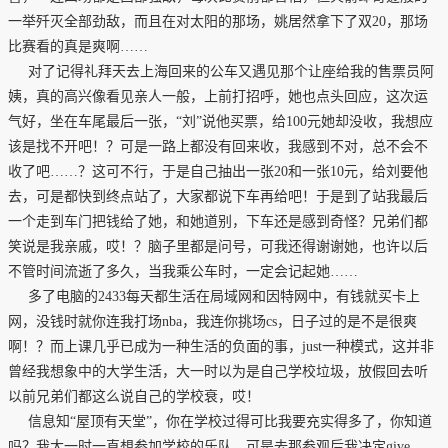
一举歼灭全部劲敌，而且在对太阳的那场，姚居然拿下了双20，那场
比赛看的真是爽啊……
对了记得礼拜天去上海回来的公车又遇见那个让座给我的售票员阿
姨，真的高兴像看见亲人一般，上前打招呼，她也点头回应，这次运
气好，坐在车尾最后一张，“刘”说他买票，给100元她却没收，我想应
该是找不开吧！？可是一路上都没有回来收，我感到不对，总不会不
收了吧……？这可不行，于是自己抽出一张20和一张10元，给刘要他
去，可是都快到终点站了，大家都说下车再给吧！于是到了站我最后
一个走到车门把钱给了她，和她道别，下车还是感到奇怪？兄弟们都
笑说是我亲戚，哎！？脑子里都是问号，可我还得谢谢她，也许以后
不管时间流逝了多久，当我乘公车时，一定会记起她……
多了电脑的2433每天都生活在局域网和因特网中，有钱就买卡上
网，没钱时就你连我打场nba，我连你挑场cs，日子过的是不是很爽
啊！？而上课几乎已成为一种生活的负面的事，just一种模式，这并非
曾经我想象中的大学生活，大一时以为是自己学校垃圾，放假回去听
以前兄弟们都这么说自己的学校衰，哎！
信息知“屋顶有天堂”，你在学校过得可比我要充实得多了，你知道
吗？我大一时一直想参加学校的乐队，可是去那参观后我决定give