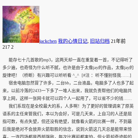
jackchen
我的心情日记
,
旧站归档
21年前
217
2
能存七十几首歌的mp3，这两天却一直在重复着一首，不记得听了
多少遍，也奇怪为什么听不腻，也许是由于太像jay的作品，太像jay的
旋律吧！（桥断）有兴趣可以听听看 ^_^ [#注 ：听不懂别怪我……]
宿舍电脑忽然冒了许多，二台bb，二台液晶，电脑多了人也多了起
来，以前冷落的2433一下多了一堆人出来，我就负责帮他们的电脑共
享上网，这样一张网卡就可以四个人一起用了，可以省不少的钱……
我们系现在是全校最大的系，人多啊！为了更好的管理调来了原英
语系的主任来管我们，本以为会好，可是几天来，上自习的人还是屈
指可数，有点失望，但还没有绝望，就像看火箭的比赛一样，不到最
后我是绝对不会放弃火箭取胜的信念，说到火箭这几天总是能带来惊
喜，一连四场都是西部强敌，每次比赛前都害怕，但火箭却奇迹般的