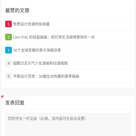
最赞的文章
1
免费设计资源终极收藏
2
Linn Fritz 的轻盈插画：把日常生活画得更快乐一点
3
36个全球变暖的意识海报创意
4
超酷日式元气少女漫画和动漫插图
5
平面设计灵感：30幅生动有趣的夏季插画
发表回复