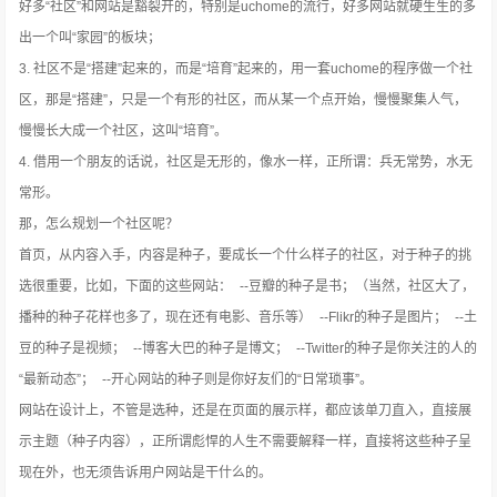
好多“社区”和网站是豁裂开的，特别是uchome的流行，好多网站就硬生生的多
出一个叫“家园”的板块；
3. 社区不是“搭建”起来的，而是“培育”起来的，用一套uchome的程序做一个社
区，那是“搭建”，只是一个有形的社区，而从某一个点开始，慢慢聚集人气，
慢慢长大成一个社区，这叫“培育”。
4. 借用一个朋友的话说，社区是无形的，像水一样，正所谓：兵无常势，水无
常形。
那，怎么规划一个社区呢？
首页，从内容入手，内容是种子，要成长一个什么样子的社区，对于种子的挑
选很重要，比如，下面的这些网站： --豆瓣的种子是书；（当然，社区大了，
播种的种子花样也多了，现在还有电影、音乐等） --Flikr的种子是图片； --土
豆的种子是视频； --博客大巴的种子是博文； --Twitter的种子是你关注的人的
“最新动态”； --开心网站的种子则是你好友们的“日常琐事”。
网站在设计上，不管是选种，还是在页面的展示样，都应该单刀直入，直接展
示主题（种子内容），正所谓彪悍的人生不需要解释一样，直接将这些种子呈
现在外，也无须告诉用户网站是干什么的。