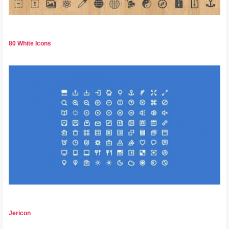
80 White Icons
Jericon