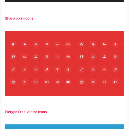
Sharp pixel-icons
Pictype Free Vector Icons