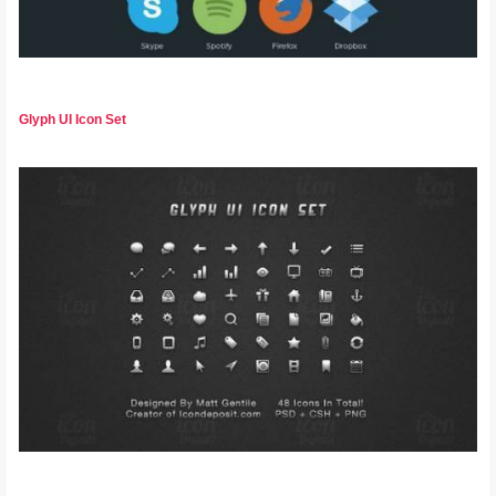
Glyph UI Icon Set