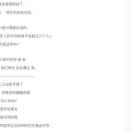
等到爱情终结了，
…..陌生的初始状态。
六度分隔理论说的，
生人的中间距离不会超过六个人!」
的是这样吗?
人群中的你 我 他
我们明天 还会遇见 谁。
------------------------------
ya 又出新专辑了
，带着悲伤娓娓而唱
打动人的MV
是年轻男女
是坎坷历程
鸣悲伤过去的同时也在彼此疗伤