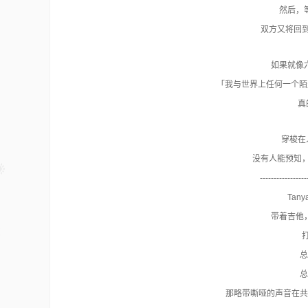
然后，
双方又将回到
如果就像
「我与世界上任何一个陌
真
穿梭在
没有人能预知，
-----------------
Tan
带着吉他
总
总
那略带嘶哑的声音在共