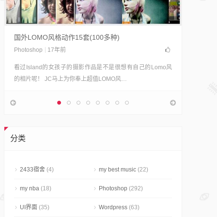
轻松制
摄影志明
Polad
国外LOMO风格动作15套(100多种)
果。 宝
Photoshop
17年前
看过Island的女孩子的摄影作品是不是很想有自己的Lomo风
的相片呢！ JC马上为你奉上超值LOMO风…
分类
2433宿舍
(4)
my best music
(22)
my nba
(18)
Photoshop
(292)
UI界面
(35)
Wordpress
(63)