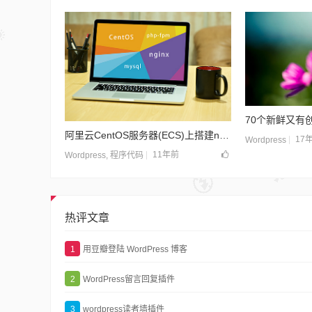
70个新鲜又有创
阿里云CentOS服务器(ECS)上搭建nginx+mysql+php-fpm环境
17
Wordpress
11年前
Wordpress
,
程序代码
热评文章
1
用豆瓣登陆 WordPress 博客
2
WordPress留言回复插件
3
wordpress读者墙插件