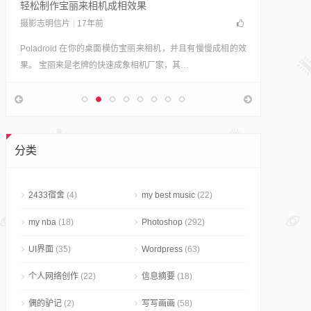
轻松制作宝丽来相机成相效果
摄影志明信片
17年前
Poladroid 在你的桌面模仿宝丽来相机，并且有慢慢成相的效
果。 宝丽来是老牌的快速成象相机厂家，其…
80+颜色
Photosho
JC从来没
分类
然已经有
2433宿舍
(4)
my best music
(22)
my nba
(18)
Photoshop
(292)
UI界面
(35)
Wordpress
(63)
个人网络创作
(22)
信息摘要
(18)
偶的驴记
(2)
写写画画
(58)