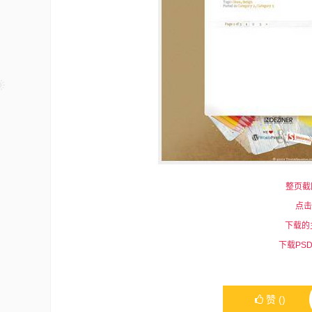
整页截图
点击
下载的主
下载PSD-s
赞
(
)