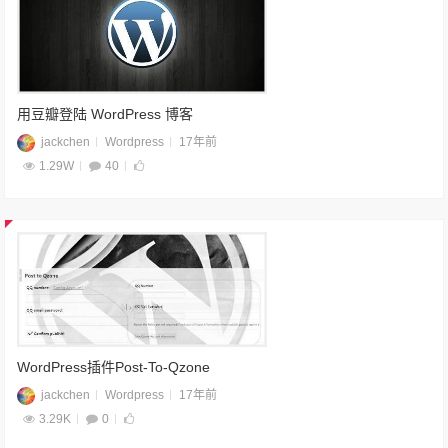
用豆瓣登陆 WordPress 博客
jackchen
Wordpress
17年前
1.29W
40
WordPress插件Post-To-Qzone
jackchen
Wordpress
17年前
3.29K
0