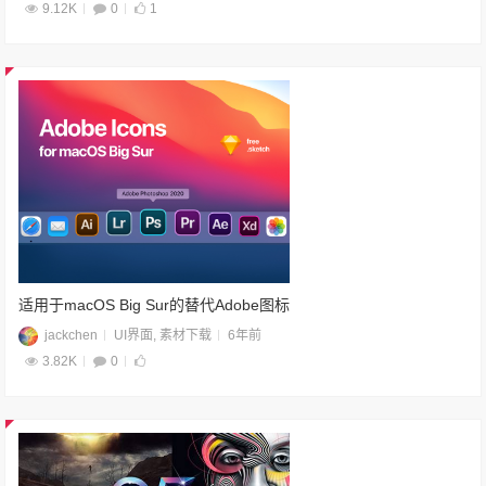
9.12K
0
1
适用于macOS Big Sur的替代Adobe图标
jackchen
UI界面
,
素材下载
6年前
3.82K
0