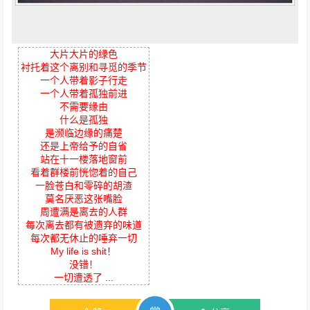
大片大片的绿色
衬托着这个离别和寻觅的季节
一个人带着影子行走
一个人带着孤独前进
不需要缘由
什么是孤独
是濒临边缘的痛楚
还是上帝给予的自省
站在十一楼落地窗前
看着群楼前恍惚着的自己
一脸苍白和零碎的胡渣
莫名厌恶这张嘴脸
周遭满是离去的人群
每次离去都有被遗弃的味道
每次都无休止的唾弃一切
My life is shit！
没错！
一切遭透了 ...