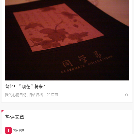
曾经！＂现在＂将来？
21年前
我的心情日记
,
旧站归档
热评文章
1
?留言!!