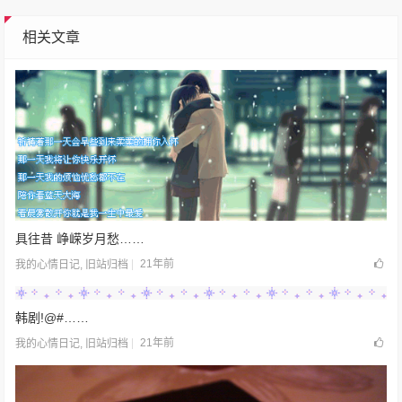
相关文章
具往昔 峥嵘岁月愁……
21年前
我的心情日记
,
旧站归档
韩剧!@#……
21年前
我的心情日记
,
旧站归档