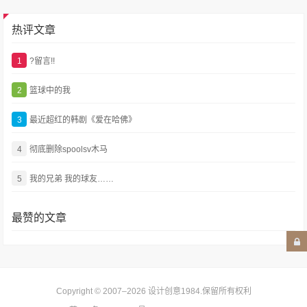
热评文章
1
?留言!!
2
篮球中的我
3
最近超红的韩剧《爱在哈佛》
4
彻底删除spoolsv木马
5
我的兄弟 我的球友……
最赞的文章
Copyright © 2007–2026
设计创意1984
.保留所有权利