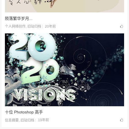
陨落繁华岁月...
20年前
个人网络创作
,
旧站归档
十位 Photoshop 高手
19年前
信息摘要
,
旧站归档