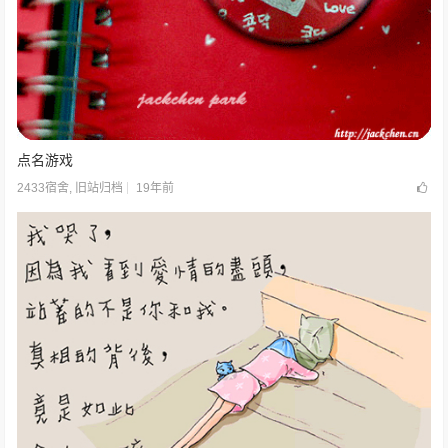
点名游戏
19年前
2433宿舍
,
旧站归档