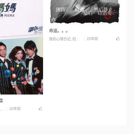
命运。。。
20年前
我的心情日记
,
旧站归档
盘
20年前