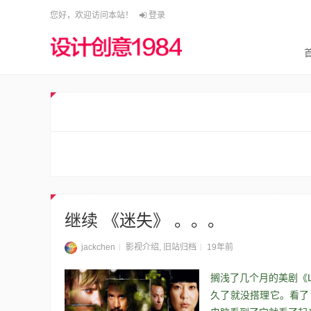
您好，欢迎访问本站！
登录
继续 《迷失》 。。。
jackchen
影视介绍
,
旧站归档
19年前
搁浅了几个月的美剧《L
久了就没搭理它。看了《