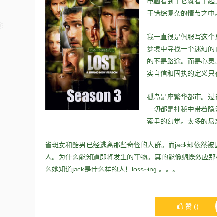
电脑看到了它就看了起
于错综复杂的情节之中
我一直很是佩服写这个
梦境中寻找一个迷幻的
的不是路途。而是心灵
实自信和固执的定义只
孤岛是座繁华都市。过
一切都是神秘中带着隐
索里的幻觉。太多的悬
雀斑女和酷男已经逃离那些奇怪的人群。而jack却依然
人。为什么能知道即将发生的事物。真的能像蝴蝶效应那样
么她知道jack是什么样的人！loss~ing 。。。
赞
(
)