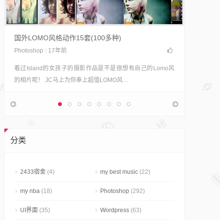
轻松制
摄影志明
Polad
国外LOMO风格动作15套(100多种)
果。 宝
Photoshop
17年前
看过Island的女孩子的摄影作品是不是很想有自己的Lomo风
的相片呢！ JC马上为你奉上超值LOMO风…
分类
2433宿舍
(4)
my best music
(22)
my nba
(18)
Photoshop
(292)
UI界面
(35)
Wordpress
(63)