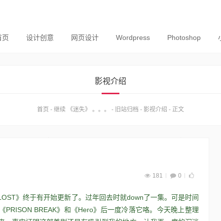
首页
设计创意
网页设计
Wordpress
Photoshop
影视介绍
首页
-
继续 《迷失》 。。。
-
旧站归档
-
影视介绍
-
正文
181
0
OST》终于有开始更新了。过年回去时就down了一集。可是时间
PRISON BREAK》和《Hero》后一度冷落它咯。今天晚上整理