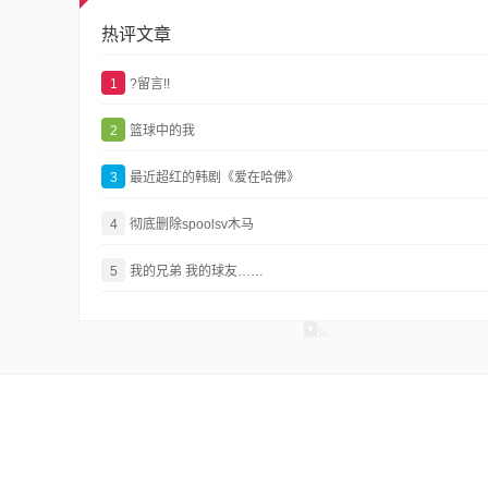
热评文章
1
?留言!!
2
篮球中的我
3
最近超红的韩剧《爱在哈佛》
4
彻底删除spoolsv木马
5
我的兄弟 我的球友……