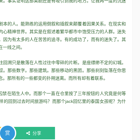
来。事实证明这部美剧还是有吸引到我的地方。让我再一度的沉迷
。
剧本的人。能熟练的运用倒叙和插叙来颠覆着因果关系。在现实和
内心精神世界。其实是在叙述着繁华都市中饱受压力的人群。迷失
。因为有太多的人在苦苦的追寻。有的成功了，而有的迷失了。其
在一线之间。
48个免费的Photoshop动作
往回溯只是散落在人性过往中零碎的片断。是座缥缈不定的幻城。
Photoshop
15年前
涩。那些数字。那些建筑。那些移动的黑团。那些刹刻坠落在你思
在我们对图片进行设计处理时用的最多最广泛的应该就是
念。那所有的一些都变的扑朔迷离。而所有却有着联系。
Photoshop了。对于这个优秀的软件不仅仅所有的专…
被囚禁在陌生人中。而那个一直在仓里按了三年按钮的人究竟是何等
的回到过去时间旅游吗？而那个jack回忆里的泰国女孩呢？为什
赏
分享