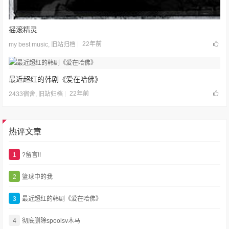
摇滚精灵
22年前
my best music
,
旧站归档
最近超红的韩剧《爱在哈佛》
22年前
2433宿舍
,
旧站归档
热评文章
1
?留言!!
2
篮球中的我
3
最近超红的韩剧《爱在哈佛》
4
彻底删除spoolsv木马