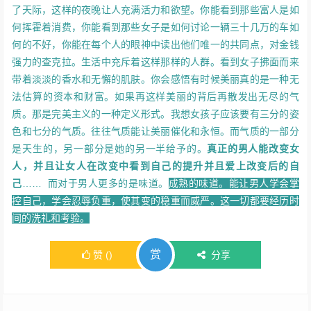
了天际，这样的夜晚让人充满活力和欲望。你能看到那些富人是如
何挥霍着消费，你能看到那些女子是如何讨论一辆三十几万的车如
何的不好，你能在每个人的眼神中读出他们唯一的共同点，对金钱
强力的查克拉。生活中充斥着这样那样的人群。看到女子拂面而来
带着淡淡的香水和无懈的肌肤。你会感悟有时候美丽真的是一种无
法估算的资本和财富。如果再这样美丽的背后再散发出无尽的气
质。那是完美主义的一种定义形式。我想女孩子应该要有三分的姿
色和七分的气质。往往气质能让美丽催化和永恒。而气质的一部分
是天生的，另一部分是她的另一半给予的。
真正的男人能改变女
人，并且让女人在改变中看到自己的提升并且爱上改变后的自
己
…… 而对于男人更多的是味道。
成熟的味道。能让男人学会掌
控自己，学会忍辱负重，使其变的稳重而威严。这一切都要经历时
间的洗礼和考验。
赏
赞
(
)
分享