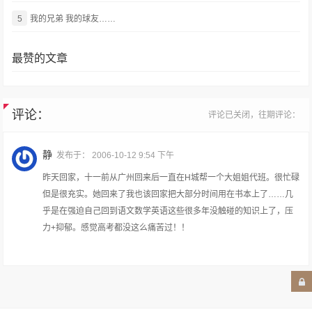
5
我的兄弟 我的球友……
最赞的文章
评论：
评论已关闭，往期评论：
静
发布于：
2006-10-12 9:54 下午
昨天回家，十一前从广州回来后一直在H城帮一个大姐姐代班。很忙碌
但是很充实。她回来了我也该回家把大部分时间用在书本上了……几
乎是在强迫自己回到语文数学英语这些很多年没触碰的知识上了，压
力+抑郁。感觉高考都没这么痛苦过！！