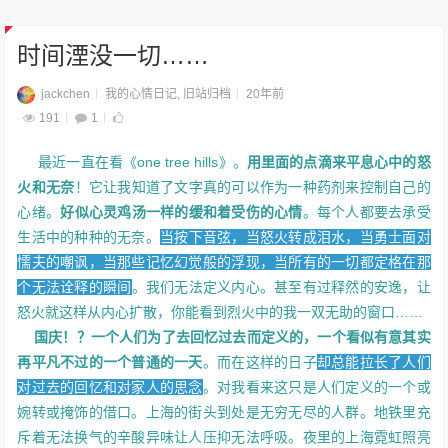
时间湮没一切……
jackchen
我的心情日记
,
旧站归档
20年前
191
1
最近一直在看《one tree hills》。
用里面的点滴来平息心中的怒
火和无奈
！它让我知道了文字真的可以作为一种药剂来控制自己的
心绪。
好似心灵鸡汤一样的缓和着受伤的心情
。每个人都要去承受
生活中的种种的无奈。
当按下音弦，当怒火转成泪水，当勇士面对
懦夫的嘲讽，当那些记忆幻觉般的浮现，当所有的一切都定格在那
个无法诠释的瞬间
。我们无法定义内心。甚至有过释然的安逸，让
怒火就这样从内心扩散，你能看到烈火中的我一双无助的窗口……
国庆！？一个人们为了去回忆过去而定义的，一个看似有意其实
再平凡不过的一个普通的一天
。而在这样的日子
却总能拉长了人们
对过去的回忆和对家人的思念
。对我看来这只是人们定义的一个或
婉转或掩饰的借口。上海的街头到处是无穷无尽的人群。地铁里充
斥着无法换气的辛酸异味让人压抑无法呼吸。夜里的上海霓虹照亮