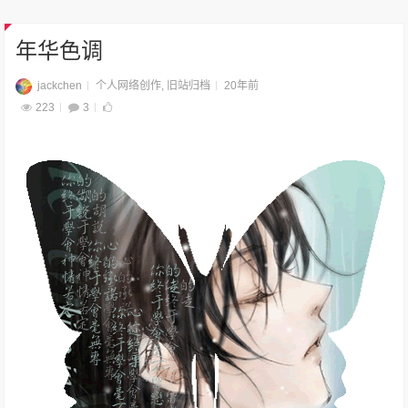
年华色调
jackchen
个人网络创作
,
旧站归档
20年前
223
3