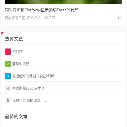
同时在IE和Firefox中显示透明Flash的代码
20年前
我的学习日记
,
旧站归档
热评文章
1
?留言!!
2
篮球中的我
3
最近超红的韩剧《爱在哈佛》
4
彻底删除spoolsv木马
5
我的兄弟 我的球友……
最赞的文章