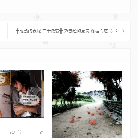
╬成熟的表现 在于改变╬ ☂曾经的爱恋 深埋心底 ♡ゞ
21年前