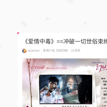
《爱情中毒》==冲破一切世俗束
jackchen
影视介绍
,
旧站归档
21年前