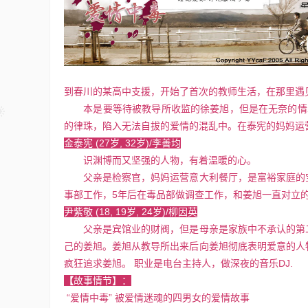
48个免费的Photoshop动作
Photoshop
15年前
在我们对图片进行设计处理时用的最多最广
Photoshop了。对于这个优秀的软件不仅仅所
到春川的某高中支援，开始了首次的教师生活，在那里遇
本是要等待被教导所收监的徐姜旭，但是在无奈的情况
的律珠，陷入无法自拔的爱情的混乱中。在泰宪的妈妈运
金泰宪 (27岁, 32岁)/李善均
识渊博而又坚强的人物，有着温暖的心。
父亲是检察官，妈妈运营意大利餐厅，是富裕家庭的宝
事部工作，5年后在毒品部做调查工作，和姜旭一直对立
尹紫敬 (18, 19岁, 24岁)/柳因英
父亲是宾馆业的财阀，但是母亲是家族中不承认的第二
己的姜旭。姜旭从教导所出来后向姜旭彻底表明爱意的人
疯狂追求姜旭。 职业是电台主持人，做深夜的音乐DJ.
【
故事情节】：
“爱情中毒” 被爱情迷魂的四男女的爱情故事