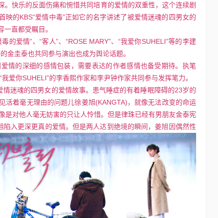
。快乐的反面伤痛和惋惜共同培育的爱情的双重性，这个连续剧
首映的KBS“爱情中毒”正如它的名字讲述了被爱情迷魂的四男女的
容一直都受瞩目。
”、“客人”、“ROSE MARY”、“我爱你SUHELI”等的李建
肠”等的金圭泰也共同参与演出也成为舆论话题。
爱情的深细的感情包装，需要表达的作者感情也备受期待。执笔
”、“我爱你SUHELI”的李香熙作家和李尹钟作家共同参与发挥笔力。
情迷魂的四男女的爱情故事。患气睡症的有着睡眠障碍的23岁的
活着毫无理由的问题儿徐姜旭(KANGTA)，就像无法改变的命运
好像是对他人毫无妨害的只让人怜惜。但是律珠已经有男朋友金泰宪
姜旭陷入更深更真的爱情。但是两
人达
到绝境的瞬间，姜旭因偶然性