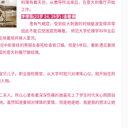
料理有着天份，从教导所出来后，在意大利餐厅开始
的相片呢！ JC马上为你奉上超值LOMO风…
工作。
李律珠(23岁 24, 29岁) /金敏善
患有气眠症，受到较大刺激的时候脑波变得异常
泛的应该就是
因此不能忍受困意而睡着。 师范大学伦理学科毕业后
有的专…
见徐姜旭并掉入爱河。
中和曾经的男朋友泰宪检查官订婚。但是5年后，重新遇见姜旭
营的意大利餐厅做经理。
贝儿子。职业是检察官，从大学时就只对律珠心仪。刚开始在刑
的人物。
夫人。所以心里有着深深伤痛的她喜欢上了学生时代关心照顾自
物。虽然知道姜旭对律珠的爱情，但是她是她、我是我的想法让她