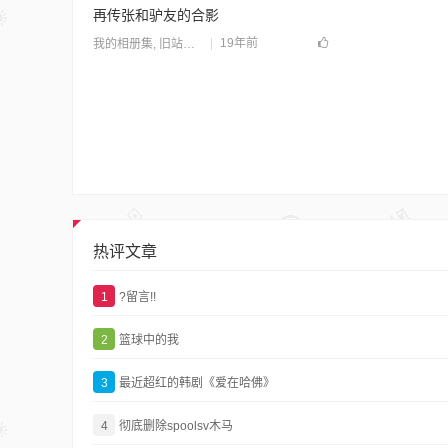
再传张和驴友的合影
19年前
我的相册集
,
旧站归档
热评文章
1
?留言!!
2
篮球中的我
3
最近超红的韩剧《爱在哈佛》
4
彻底删除spoolsv木马