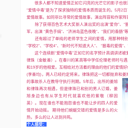
很多人都不知道爱情正如它闪亮的光芒它的影子也很深
“爱情中毒”是为了探求独特的爱情本质而诞生的。5月2日
爱情故事。如同非比寻常的爱情故事，演出阵容和作家阵
除了获得百色艺术大奖新人演出奖的出演“爱你”、“狠毒的爱情
军，出演 “黄色手绢”、“济洲岛蓝色夜晚”、“我们的香
还有超过了单纯的老师学生之间的爱情，用那种特别
“学校2”、“学校4”、“新时代不知道大人”、 “狠毒的爱情
这个连续剧“爱情中毒”正如它的名字预计高调讲述被爱
律珠（金敏善）。在春川的某高等中学任伦理老师时与遇见
和19岁的他相爱。互相给对方活着的理由的他们的爱情
(李善均)，两人已经约定将来。律珠把这一切都抛弃和
的事故杀人在教导守执行刑期。5年后，出所的姜旭
和律珠再次相遇，但是律珠已和别的男人订婚，姜
旭身边也有从学生时代就喜欢他的紫敬（柳因
英）。现在谁也不能抱怨谁也不能让步的四人的爱
情开始动摇。 期待他们蜿蜒交错的爱情是多么的火
热，多么的让人达到共鸣。
个人感受：