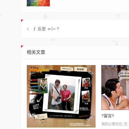
∮ 反思 ☜= ?
相关文章
?留言!!
我的心情日记
,
旧站归档