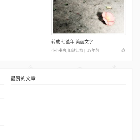
转载 七堇年 美丽文字
19年前
小小书房
,
旧站归档
最赞的文章