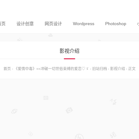
首页
设计创意
网页设计
Wordpress
Photoshop
影视介绍
首页
-
《爱情中毒》==冲破一切世俗束缚的爱恋♡ゞ
-
旧站归档
-
影视介绍
-
正文