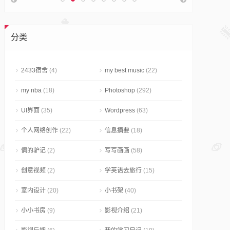
80+颜色
Photosho
JC从来没
分类
然已经有
2433宿舍
(4)
my best music
(22)
my nba
(18)
Photoshop
(292)
UI界面
(35)
Wordpress
(63)
个人网络创作
(22)
信息摘要
(18)
偶的驴记
(2)
写写画画
(58)
创意视频
(2)
学英语去旅行
(15)
室内设计
(20)
小书架
(40)
小小书房
(9)
影视介绍
(21)