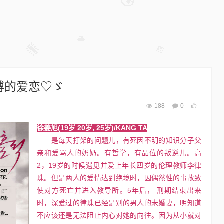
缚的爱恋♡ゞ
188
0
徐姜旭(19岁 20岁, 25岁)/KANG TA
是每天打架的问题儿，有死因不明的知识分子父
亲和爱骂人的奶奶。有哲学，有品位的叛逆儿。高
2，19岁的时候遇见并爱上年长四岁的伦理教师李律
珠。但是两人的爱情达到绝境时，因偶然性的事故致
国外LOMO风格动作15套(100多种)
使对方死亡并进入教导所。5年后， 刑期结束出来
时，深爱过的律珠已经是别的男人的未婚妻，明知道
Photoshop
17年前
不应该还是无法阻止内心对她的向往。因为从小就对
看过Island的女孩子的摄影作品是不是很想有自己的Lomo风