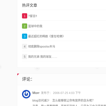
热评文章
1
?留言!!
2
篮球中的我
3
最近超红的韩剧《爱在哈佛》
4
彻底删除spoolsv木马
5
我的兄弟 我的球友……
评论：
Morr
发布于：
2006-07-25 4:03 下午
blog访问减少 怎么能够就让你有放弃的念头呢？