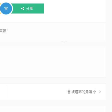
赏
分享
来源！
╬ 被遗忘的角落 ╬