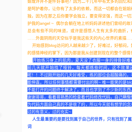
姐或许并不是件好事吧？因为二十几年中有太多的回忆和回
是呵护着你，让你有了太多的依赖，而这一切都会在姐姐
独，因为在那之后你要学会独立，要变得坚强，而这一切
护我的angel ~ 偶尔会躺在地上听妈妈讲述他们曾经
总会有些不同的味道，或许是感悟人生有太多的曲折，
……外面阴雨的天空似乎是我这些天的内心世界的素描…
开始感到blog访问的人越来越少了，好难过，好郁闷
的感情神经的掌下，因为那是我从创建到现在的整个感情
开始练习身上的肌肉，夏天没了衣服一身的排骨好难
前几天就开始找了哑铃，每天都练些时间，这不效果
呢！！不过刚开始的几天好难受，练的部位会超酸痛的，
能伸直，所以任何事情都需要付出的啊~ 唯一能笑的是bl
不能打开的问题终于解决了，而且也学到了不少新的东西
谢谢哥哥，看着哥熟悉的检查着代码修改代码，自己瞒惭
为代码方面自己真的不是很了的，所以今天就有想学的念
过的有意义，过的充实~
人生最重要的是要找到属于自己的世界，只有找到了属
词