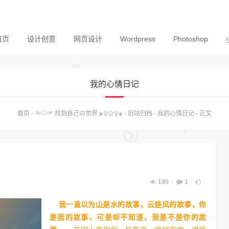
首页
设计创意
网页设计
Wordpress
Photoshop
我的心情日记
首页
-
☜♡☞ 找到自己の世界 ๑۩۞۩๑
-
旧站归档
-
我的心情日记
-
正文
189
1
我一直以为山是水的故事，云是风的故事，你
是我的故事，可是却不知
道，我是不是你的故