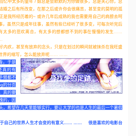
忆中太多的童年 / 姐总是会默默的为你做很多，总是关心你，总
结婚之后有所改变，在那之后或许你会很痛苦，甚至变的莫明的孤
正是我所经历着的~ 或许几年后成熟的我也需要用自己的肩膀去呵
的故事，虽然只是成年往事，虽然有些已经听了很多变，可每次听完后
有太多的悲欢离合，有太多的想都想不到的事在慢慢的发生……
…
，好内疚，甚至有放弃的念头，只是在划过的瞬间就被抹杀在我旺盛
世界的缩写，怎么能放弃呢…… ……
看，于是
还真的有
手臂都不
og的分页
，真的要
愧的，因
头，希望在几天里能够实行，要让大学的也是人生的最后一个暑假
于自己的世界人生才会变的有意义…… …… 很是喜欢的电影台