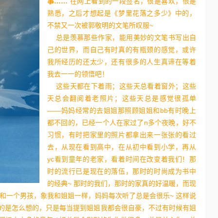
事……
在网上看到的一段签名，很是喜欢，很是
熟悉，之后才想起是《梦里花落之多少》中的，
不禁又一次被郭敬明的文笔所叹服~
总是羡慕那些作家，能用美妙的文笔书写出自
己的世界，而自己有时真的有瓶颈的感觉，或许
我所经历的还太少，还有很多的人生真谛在等着
我去一一的领悟吧！
这些天都在下着雨；这些天总看着窗外；这些
48个免费的Photoshop动作
天总会翻阅着老照片；这些天总是感觉很孤单
Photoshop
15年前
——妈妈经常的去姐姐那照顾姐姐和bb有时晚上
在我们对图片进行设计处理时用的最多最广泛的应该就是
都不回的，已经一个人在家过了n多个夜晚，好不
Photoshop了。对于这个优秀的软件不仅仅所有的专…
习惯，有时把家里的照片都拿出来一张张的看过
去，从现在看到高中，在从初中看到小学，再从
yc看到童年的老家，看着时间在改变着我们！那
时的流行已是现在的落伍，那时的时尚成为书中
的经典~ 那时的我们，那时的家真的好温暖，而现
和一个男孩，象我和姐姐一样，妈妈每次听了总是会很乐~ 这样说
的是怎么想的，只是每当提到姐姐我都会很自豪，不过有时候有姐