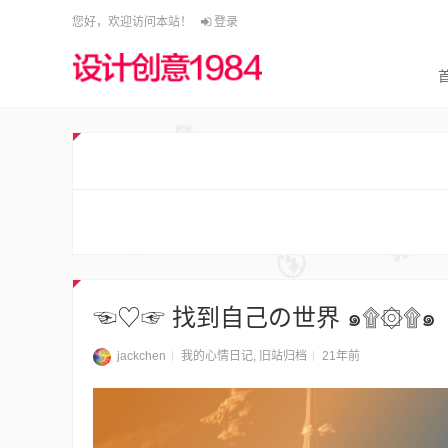
您好，欢迎访问本站！
登录
☜♡☞ 找到自己の世界 ๑۩۞۩๑
jackchen
我的心情日记
,
旧站归档
21年前