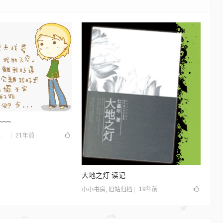
~~~
21年前
大地之灯 读记
19年前
小小书房
,
旧站归档