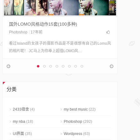
轻松制
摄影志明
Polad
国外LOMO风格动作15套(100多种)
果。 宝
Photoshop
17年前
看过Island的女孩子的摄影作品是不是很想有自己的Lomo风
的相片呢！ JC马上为你奉上超值LOMO风…
分类
2433宿舍
(4)
my best music
(22)
my nba
(18)
Photoshop
(292)
UI界面
(35)
Wordpress
(63)