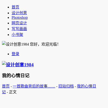
首页
设计创意
Photoshop
网页设计
写写画画
小书架
您好，欢迎光临！
登录
我的心情日记
首页
-
一首歌曲背后的故事……
-
旧站归档
-
我的心情日
记
-
正文