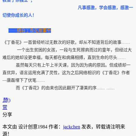
教会了你独立 ；
凡事感激，学会感激，感激一
切使你成长的人！
——摘自丁香花故事中
《丁香花》一首曾经听过无数次的好歌，却从不知道背后的故事……
一个出生贫困的女孩，一段与生死擦肩而过的童年，但经过大
难后的她却没更幸福，每天都在和病痛相搏，直到生命的尽头……
虽然每天只有上午上半天课，因为因为病的原因。但成绩却一
直优异，语言运用充满了灵性，这为之后网络相识的《丁香花》作者
—唐磊埋下了伏笔……
而《丁香花》的由来也因此翻开了凄美的序…… ……
赞
(
)
赏
分享
本文由 设计创意1984 作者：
jackchen
发表，转载请注明来
源！