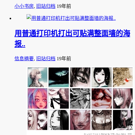
小小书房
,
旧站归档
19年前
用普通打印机打出可贴满整面墙的海
报..
信息摘要
,
旧站归档
19年前