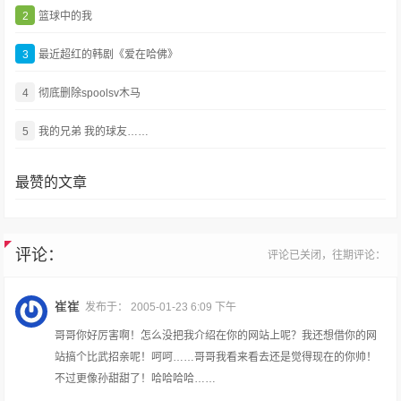
2
篮球中的我
3
最近超红的韩剧《爱在哈佛》
4
彻底删除spoolsv木马
5
我的兄弟 我的球友……
最赞的文章
评论：
评论已关闭，往期评论：
崔崔
发布于：
2005-01-23 6:09 下午
哥哥你好厉害啊！怎么没把我介绍在你的网站上呢？我还想借你的网
站搞个比武招亲呢！呵呵……哥哥我看来看去还是觉得现在的你帅！
不过更像孙甜甜了！哈哈哈哈……