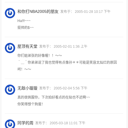
和你打NBA2005的朋友
发布于：
2005-01-28 10:17 下午
Ha!!!~~~
挺帅的$~~
屋顶有天堂
发布于：
2005-02-01 1:36 上午
你们姐弟张的好像喔！！～～
＾＿＾你弟弟说了我也觉得有点像孙＊＊可能是笑容太灿烂的原因
呵！～～
无敌小璇璇
发布于：
2005-02-04 5:56 下午
真的很佩服你，下次拍好看点的在贴也不迟啊~~
你笑得想个狗蛋！
同学的周
发布于：
2005-03-18 11:01 下午