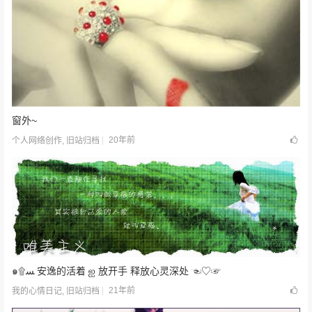
窗外~
20年前
个人网络创作
,
旧站归档
๑۩ﺴ 安逸的活着 ஐ 放开手 释放心灵深处 ☜♡☞
21年前
我的心情日记
,
旧站归档