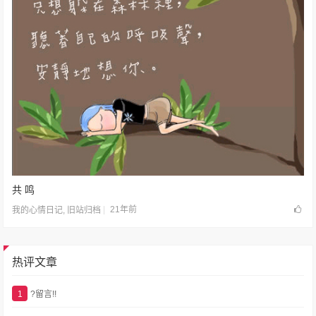
共 鸣
21年前
我的心情日记
,
旧站归档
热评文章
1
?留言!!