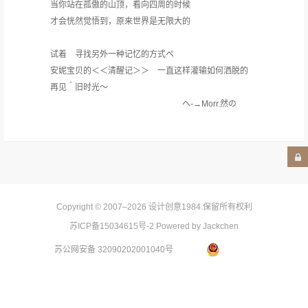
当你站在孤傲的山顶，看向四周的时候
才会恍然觉悟到，原来世界是无限大的
试着 寻找另外一种记忆的方式ペ
安妮宝贝的＜＜清醒记＞＞ 一直这样灌输如何洒脱的
再见＾旧时光～
ヘ-→Morr.然の
Copyright © 2007–2026
设计创意1984
.保留所有权利
苏ICP备15034615号-2
Powered by Jackchen
苏公网安备 32090202001040号