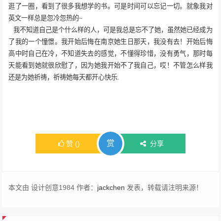
逛了一圈，看到了很多我想学的书。可是时间可以忘记一切。就象我对
英文一样总是忽冷忽热的
~
我不知道自己是个什么样的人，可是我总是忘不了她，虽然她已经成为
了我的一个憧憬。我开始后悔在南京她生日那天，我没有去！开始后悔
高中时自己在冷，不知道失去的感觉，不懂得珍惜，没有勇气，那时每
天能看到她就很欣慰了，因为她我开始不了我自己，哎！不管怎么样我
还是为她祈祷，祈祷她每天都开心快乐.
赏
赞
(
)
分享
本文由 设计创意1984 作者：
jackchen
发表，转载请注明来源！