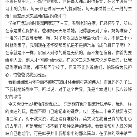
不象在高中时，虽然学业紧张，但是每天都过的很充实，在这里没有学
习上的负担，每天都在过同一天的复刻板，每天都过着三点一线的生
活！而空虚是这里用的最多的词了！
学校开运动会时我溜回家玩了三天，看到老姐在家，已经怀孕了，所以
在家是重点保护者。爸和妈天天陪着她，记得那天到了家，妈妈准备了
一堆的好东西等着我，哦，对了那次回去是我最快的一次，不到三个小
时就到家了，我到现在还怀疑那司机是不是把汽车当成飞机开了啊！？
在家就是不一样，家里人对你的爱是无私的，而不象在宿舍，你首先要
给别人爱，别人才“可能”给你爱。在家的三天对我来说是幸福的，让我
感到家的温暖，都不想回学校了，但又不能告诉他们，怕妈妈为我担
心，怕爸爸说我没出息。
看到姐姐因为怀孕而不能吃东西才体会到母亲的伟大！而且妈妈为了生
下我特地躲到乡下，所以说，对于这个世界，我是个幸运儿！我应该好
好的珍惜……
今天也没什么特别的事情发生，只是现在似乎很流行玩拳皇，我也一样
的痴迷的玩，竟然不顾自己笔记本的键盘，哎！还有二十来天就要考英
语三级了，对于我来说，我还没有准备好，英文现在我自己真的想用心
的去学好，可是我似乎找不到了那种坚持的精神。看着溪帮别人做的网
站自己也想学，可是似乎并非我想象中的那么简单，在学校的图书馆里