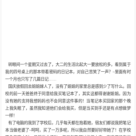
转眼间一个星期又过去了，大二的生活比起大一要放松的多，看到属于
我的四号桌上的那本带着密码的日记本，对自己苦笑了一声？
~
里面有时
一个月也只写了几篇日记……
国庆放假回去姐姐嫁人了，没有了姐姐的家里总是感到少了写什么。回
校的前一天爸爸终于同意给我买笔记本了，其实这都得谢谢姐姐。因为
没有她的支持我想妈妈也不会同意这件事的！当笔记本买回家的那个晚
上我失眠了，虽然我知道他们会给我买，但是当买到手还是有点想做梦
一样！
有了电脑的我到了学校后，几乎每天都在抱着她，宿友们都说我把笔记
本当做老婆了
~
呵呵，买了一万多呢，所以我自然要好好带她了！在学校