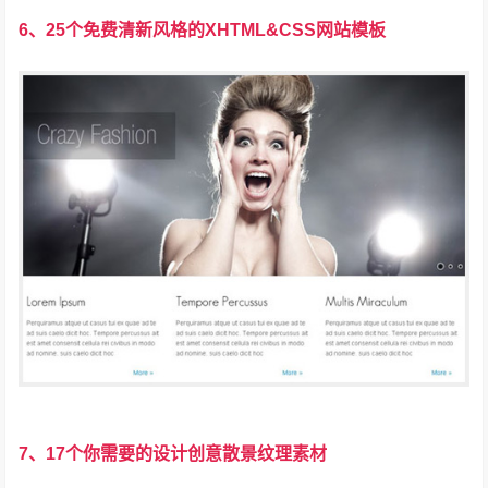
6、25个免费清新风格的XHTML&CSS网站模板
7、17个你需要的设计创意散景纹理素材