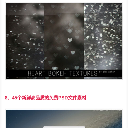
8、45个新鲜高品质的免费PSD文件素材