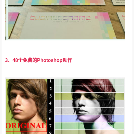
3、48个免费的Photoshop动作