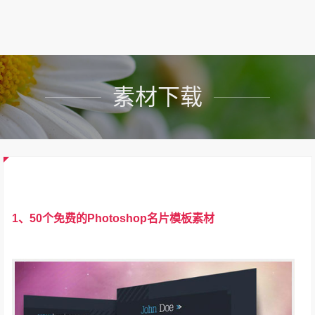
素材下载
1、50个免费的Photoshop名片模板素材