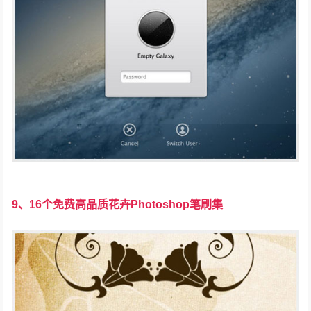
9、16个免费高品质花卉Photoshop笔刷集