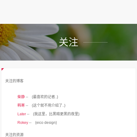
关注
关注的博客
柴静
-- {最喜欢的记者..}
韩寒
-- {这个就不用介绍了..}
Later
-- {我这里，比黑暗更黑的夜里}
Rokey
-- {eico design}
关注的资源